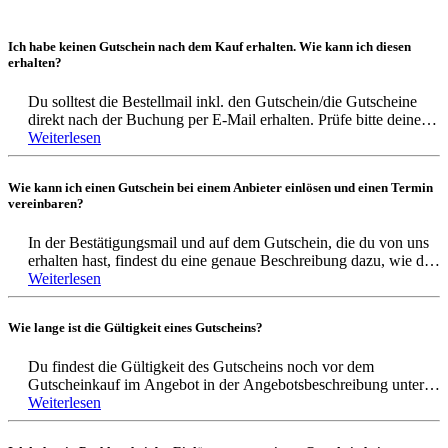
Ich habe keinen Gutschein nach dem Kauf erhalten. Wie kann ich diesen
erhalten?
Du solltest die Bestellmail inkl. den Gutschein/die Gutscheine
direkt nach der Buchung per E-Mail erhalten. Prüfe bitte deinen
Spamordner, ob dort eine E-Mail sich befindet.
Weiterlesen
Solltest du keine E-Mail finden, kontaktiere uns bitte per E-Mail
Wie kann ich einen Gutschein bei einem Anbieter einlösen und einen Termin
support@benefits.me oder telefonisch 069 15322530
vereinbaren?
Wir sind von Montag - Freitag von 8:30 Uhr bis 18 Uhr
erreichbar (außer an Feiertagen)
In der Bestätigungsmail und auf dem Gutschein, die du von uns
erhalten hast, findest du eine genaue Beschreibung dazu, wie der
Gutschein eingelöst wird. Solltest du Fragen dazu haben, kannst
Weiterlesen
du dich gerne bei uns melden. Schreibe uns eine E-Mail mit
deiner Frage an support@benefits.me oder rufe uns unter der
Wie lange ist die Gültigkeit eines Gutscheins?
Nummer 069 15322530 an. Wir sind von Montag bis Freitag von
8:30 Uhr bis 18:00 Uhr erreichbar (außer an Feiertagen).
Du findest die Gültigkeit des Gutscheins noch vor dem
Gutscheinkauf im Angebot in der Angebotsbeschreibung unter
Wenn du Fragen zu dem Event hast, kontaktiere gerne den
"Einlösebedingungen". Nach dem Kauf ist das Gültigkeitsdatum
Weiterlesen
Anbieter direkt. Die Kontaktdaten findest du in der
in der Bestellmail und auf dem Gutschein selbst deutlich
Bestellbestätigung und auf dem Gutschein.
abgebildet.