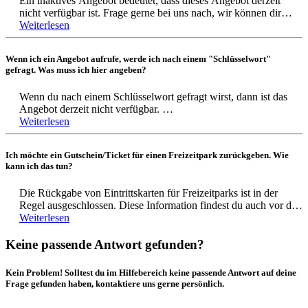
Ein inaktives Angebot bedeutet, dass dieses Angebot derzeit
Ein Wertgutschein könnte daher nicht auf alle Angebote
Mehr dazu findest du in unseren AGB's.
nicht verfügbar ist. Frage gerne bei uns nach, wir können dir
angewendet werden.
dann mitteilen, ob das Angebot bald wieder verfügbar sein wird..
Weiterlesen
Schreibe uns hierzu einfach eine E-Mail an support@benefits.me
Wenn ich ein Angebot aufrufe, werde ich nach einem "Schlüsselwort"
und teile uns mit, um welches Angebot es sind handelt. Du
gefragt. Was muss ich hier angeben?
kannst uns auch gerne anrufen: 069 15322530
Wir sind von Montag - Freitag von 8:30 Uhr bis 18 Uhr
Wenn du nach einem Schlüsselwort gefragt wirst, dann ist das
erreichbar (außer an Feiertagen)
Angebot derzeit nicht verfügbar.
Weiterlesen
Frage gerne bei uns nach, wir können dir dann mitteilen, ob das
Angebot bald wieder verfügbar sein wird. Schreibe uns hierzu
Ich möchte ein Gutschein/Ticket für einen Freizeitpark zurückgeben. Wie
einfach eine E-Mail an support@benefits.me und teile uns mit,
kann ich das tun?
um welches Angebot es sich handelt. Du kannst uns auch gerne
anrufen: 069 15322530
Die Rückgabe von Eintrittskarten für Freizeitparks ist in der
Wir sind von Montag bis Freitag von 8:30 Uhr bis 18 Uhr
Regel ausgeschlossen. Diese Information findest du auch vor der
erreichbar (außer an Feiertagen).
Buchung im Angebot. Bei Fragen kannst du dich jederzeit gerne
Weiterlesen
an unseren Support unter support@benefits.me oder telefonisch
unter der Nummer 069 153 225 30 wenden.
Keine passende Antwort gefunden?
Kein Problem! Solltest du im Hilfebereich keine passende Antwort auf deine
Frage gefunden haben, kontaktiere uns gerne persönlich.